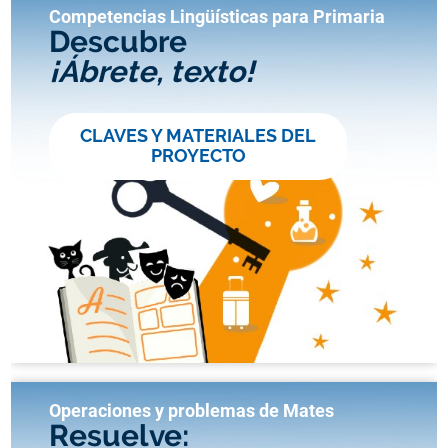
Competencias Lingüísticas para Primaria
Descubre
¡Ábrete, texto!
CLAVES Y MATERIALES DEL
PROYECTO
Operaciones y problemas de Mates
Resuelve: