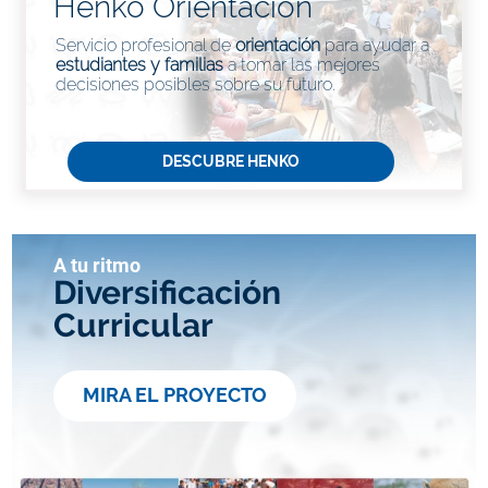
Henko Orientación
Servicio profesional de
orientación
para ayudar a
estudiantes y familias
a tomar las mejores
decisiones posibles sobre su futuro.
DESCUBRE HENKO
A tu ritmo
Diversificación
Curricular
MIRA EL PROYECTO