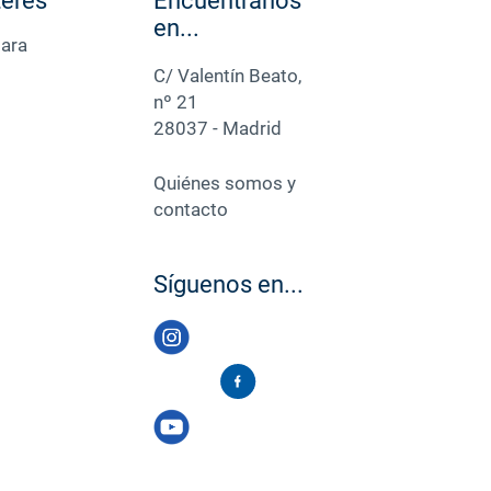
terés
Encuéntranos
en...
para
C/ Valentín Beato,
nº 21
28037 - Madrid
Quiénes somos y
contacto
Síguenos en...