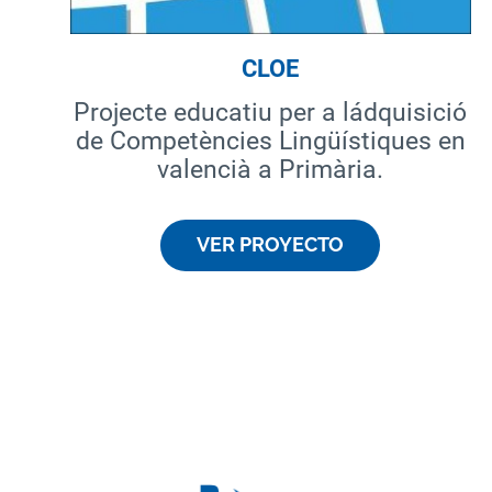
CLOE
Projecte educatiu per a ládquisició
de Competències Lingüístiques en
valencià a Primària.
VER PROYECTO