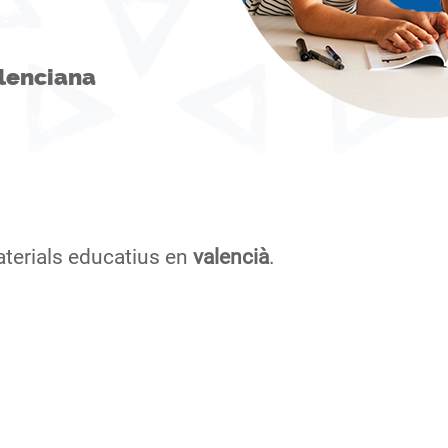
alenciana
aterials educatius en
valencià
.