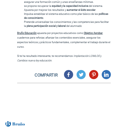
asegurar una formación común y unas enseñanzas mínimas.
se propone recuperar la
equidad y la capacidad inclusiva
del sistema.
Apuesta por mejorar los resultados y
aumentar el éxito escolar
.
Impulsa estabilizar el sistema educativo como pilar básico de las
políticas
de conocimiento
.
Pretende universalizar los conocimientos y las competencias para facilitar
la
plena participación social y laboral
del alumnado
Bruño Educación
apuesta por proyectos educativos como
Objetivo Aprobar
,
cuadernos para reforzar, afianzar los contenidos esenciales, asegurar los
aspectos teóricos y prácticos fundamentales, complementar el trabajo durante el
curso.
Si te ha resultado interesante, te recomendamos
Implantación LOMLOE
y
Cambios nueva ley educación.
COMPARTIR